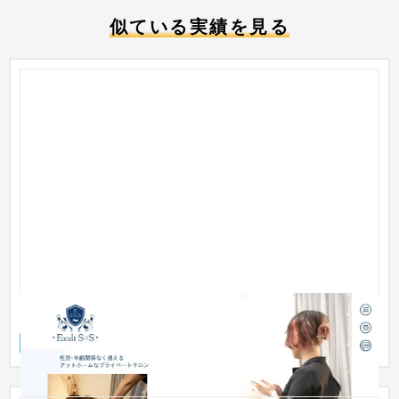
似ている実績を見る
Exult SxS様
企業サイト
エステ・ネイル