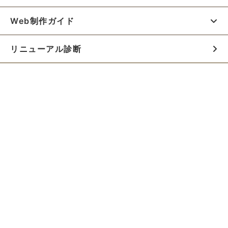
Web制作ガイド
リニューアル診断
料金シミュレーター
お役立ち資料
初めての方へ
制作会社の方へ
Webでのご相談はこちらから!!
無料でWeb制作の相談をする