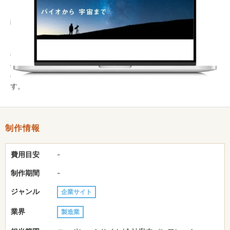
に留まらず、近年、特に注力されている障がい者支援等の社会貢
献活動や、新素材開発の情報発信にも積極的に関わっています。
2020年頃からは、コーポレートサイト、会社案内パンフレット
のリニューアルもご支援させていただきました。長いお付き合い
の中で築いてきた信頼関係を元に、グローバルに展開する日油様
のパートナーとして、これからも力強くサポートしてまいりま
す。
制作情報
費用目安
-
制作期間
-
ジャンル
企業サイト
業界
製造業