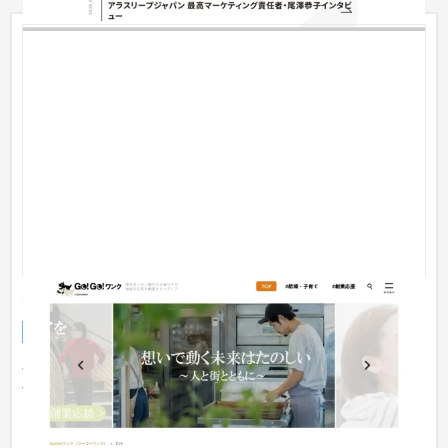
Go!Go!ワンク
オウンドメディア
銀行・地銀・証券
301〜500万円
金融・創業関係のSEO記事をこれまで150本以上、継続的に制作
するご支援をさせていただいております。 先方がオウンドメデ
ィアの...