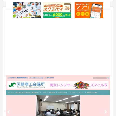
岡崎商工会議所ブログ
オウンドメディア
NPO・官公庁
31〜50万円
１．SEO設定(キーワード・類語など)を正しく行う。音声読み上
げツール対応。google評価ツールのポイント減点を０。ブログ
機能の...