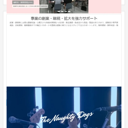
The Naughty Dogs
オウンドメディア
芸能・アーティスト・音楽
〜30万円
こだわりプラン 総合ページ数 ２ページ 製作費 23万円 ドメ
イン取得・サーバー契約設定サポート込み ※ドメイン取得・サ
ーバー...