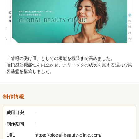
た旧サイトを、独自の設計手法「ACTSITE」を用いて全面リニュ
ーアルしました。
膨大な施術情報や症例を整理し、ユーザーが迷わず目的の情報を
見つけられる直感的なUI/UXを設計。行動心理学に基づき、初診
への不安を払拭しつつ、コンバージョンへと繋げる導線を構築し
ました。
「情報の受け皿」としての機能を極限まで高めました。
信頼感と機能性を両立させ、クリニックの成長を支える強力な集
客基盤を構築しました。
制作情報
費用目安
-
制作期間
-
URL
https://global-beauty-clinic.com/