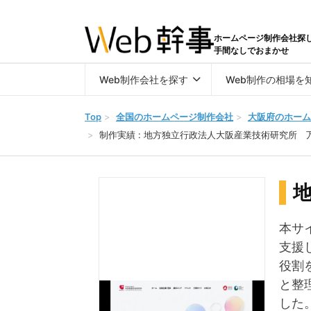
ホームページ制作会社探
手間なしでおまかせ
Web制作会社を探す
Web制作の相場を
Top
>
全国のホームページ制作会社
>
大阪府のホーム
>
制作実績 : 地方独立行政法人大阪産業技術研究所 
本サ
支援
役割
と整
した