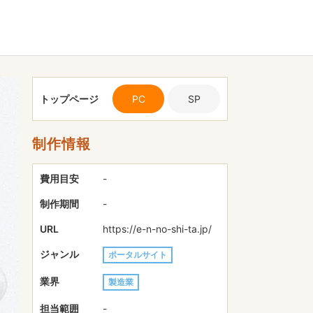
トップページ
PC
SP
制作情報
費用目安
-
制作期間
-
URL
https://e-n-no-shi-ta.jp/
ジャンル
ポータルサイト
業界
製造業
担当範囲
-