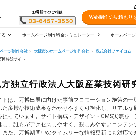
お電話でのご相談
Web制作の見積もり
し
知る
ホームページ制作料金シミュレーター
ホームペー
ページ制作会社
>
大阪市のホームページ制作会社
>
株式会社ファイコム
万博特設サイト
地方独立行政法人大阪産業技術研
イトは、万博出展に向けた事前プロモーション施策の一
した多様な技術成果をわかりやすく可視化し、リアルな
を担っています。サイト構成・デザイン・CMS実装を
理し、誰もがアクセスしやすく、親しみやすいコンテンツ
。また、万博期間中のタイムリーな情報更新にも対応できる