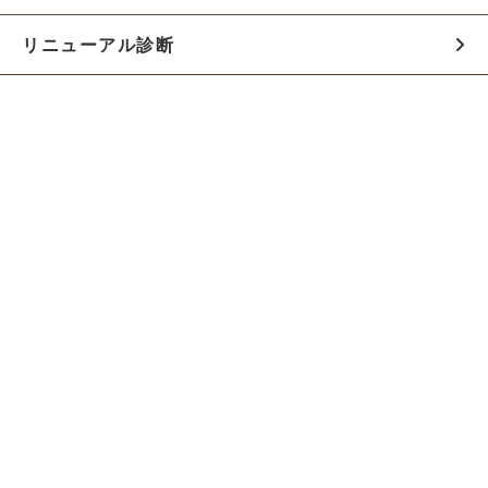
リニューアル診断
料金シミュレーター
お役立ち資料
初めての方へ
制作会社の方へ
Webでのご相談はこちらから!!
無料でWeb制作の相談をする
お急ぎの方は電話で相談