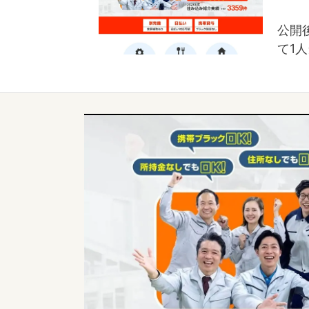
公開
て1