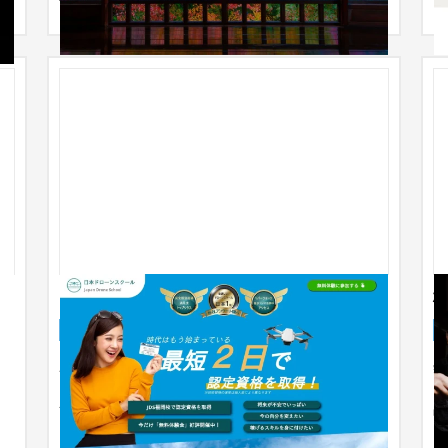
日本ドローンスクール
ランディングページ
大学・高校・専門学校
〜30万円
ユーザーの方がクリックしたくなるデザイン構成に
銘
し、オプションでヒートマップ機能を実装。 広告の
L
無駄を無くす為にデータ分析...
品