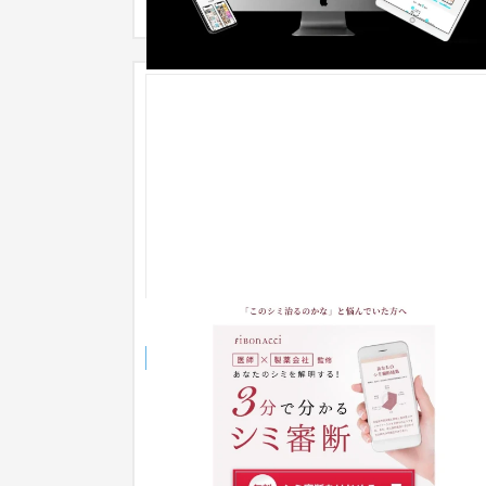
メディプラス製薬様（LP）
ランディングページ
化粧品
51〜100万円