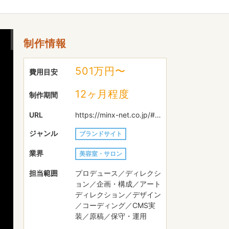
制作情報
501万円〜
費用目安
12ヶ月程度
制作期間
URL
https://minx-net.co.jp/#top
ジャンル
ブランドサイト
業界
美容室・サロン
担当範囲
プロデュース／ディレクシ
ョン／企画・構成／アート
ディレクション／デザイン
／コーディング／CMS実
装／原稿／保守・運用