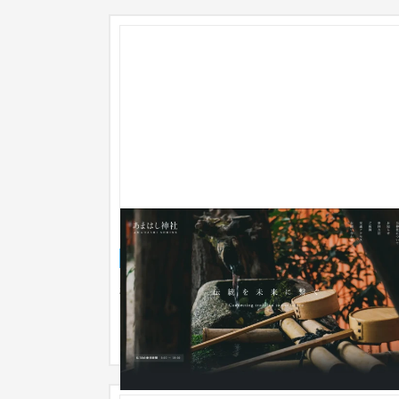
あまはし神社
ブランドサイト
お寺・神社
51〜100万円
神社様をターゲットにしたWebサービス事業を幅
く手がける株式会社キキライフ様よりご依頼いた
き、神社様での導入に特化したW...