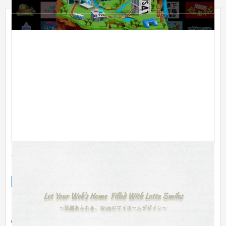
ホームページ制作工房 Yutaka Design｜ユタカデザ
イン コーポレイト兼ポートフォリオサイト
企業サイト
IT・Webサービス
〜30万円
見やすさを考慮したLP風の１ページスタイルで、シンプルな中
にもちょっとした遊び心を(^^)サイトに温かみを持たせ、より人
物のイ...