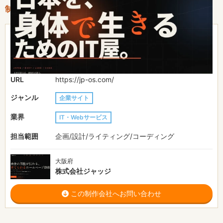
制作情報
31〜50万円
費用目安
約1ヶ月
制作期間
URL
https://jp-os.com/
ジャンル
企業サイト
業界
IT・Webサービス
担当範囲
企画/設計/ライティング/コーディング
大阪府
株式会社ジャッジ
この制作会社へお問い合わせ