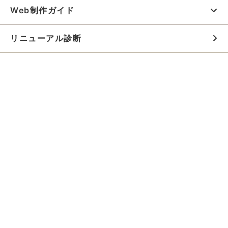
Web制作ガイド
リニューアル診断
料金シミュレーター
お役立ち資料
初めての方へ
制作会社の方へ
Webでのご相談はこちらから!!
無料でWeb制作の相談をする