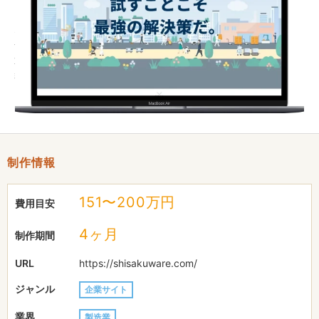
同社の先進的な世界観が真っ直ぐ伝わるよう、洗練されたモダン
なデザインに仕上げています。
一番のこだわりは、ユーザーがロボットのパーツや仕様を自由に
選んで注文できる「BTO（受注生産）カスタマイズカート」の実
装です。 複雑な条件分岐や組み合わせをスムーズに処理できる
よう構築し、技術力の高い同社ならではの購入体験を実現いたし
ました。
制作情報
151〜200万円
費用目安
4ヶ月
制作期間
URL
https://shisakuware.com/
ジャンル
企業サイト
業界
製造業