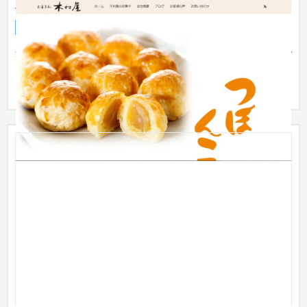
木村屋さまウェブサイト オンラインショップ
企業サイト
食品・飲料
31〜50万円
創業は大正12年、100年を目指していらっしゃる老舗中の老舗で
ございます。 明石饅頭・つぼんこ・土器ドキ最中・・・と銘菓
は挙...