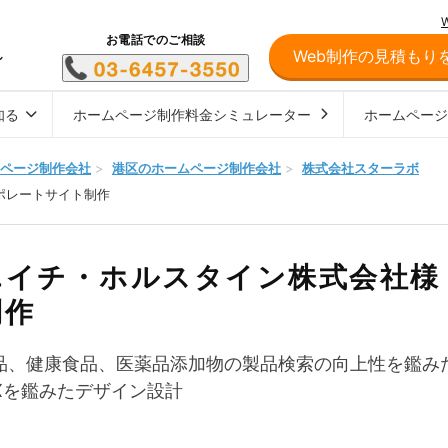
お電話でのご相談
Web制作の見積もり
し
知る
ホームページ制作料金シミュレーター
ホームペー
ページ制作会社
>
港区のホームページ制作会社
>
株式会社スターラボ
ーポレートサイト制作
エイチ・ホルスタイン株式会社様
制作
品、健康食品、医薬品添加物の製品検索の向上性を鑑み
UXを鑑みたデザイン設計