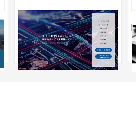
ワンデイシステム株式会社
I
企業サイト
IT・Webサービス
51〜100万円
ク
名古屋市に新しく設立されたシステム会社。起業に
営
伴い、ロゴやサイトなどをご依頼いただきました。1
日で世の中を変えてしまうよ...