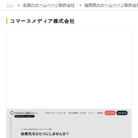
Top
>
全国のホームページ制作会社
>
福岡県のホームページ制作会
コマースメディア株式会社
Shopifyアプリ上でテイクアウトの設定を可能にし、Shopifyから
テイクアウトの注文があった際、デリバリー管理サービスに連携
し、Shopifyの管理画面を使わず、店舗のタブレットのみでテイ
クアウトを完結できるShopifyアプリの開発を行いました。