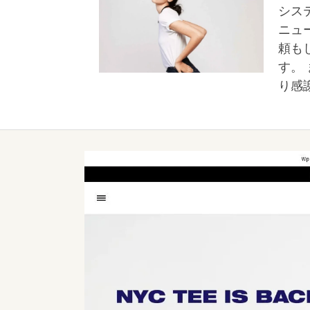
シス
ニュ
頼も
す。
り感