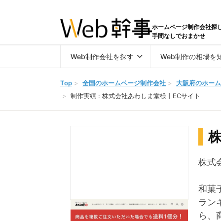
ホームページ制作会社探
手間なしでおまかせ
Web制作会社を探す
Web制作の相場を
Top
>
全国のホームページ制作会社
>
大阪府のホーム
>
制作実績 : 株式会社あわしま堂様丨ECサイト
株式
和菓
ラン
ら、