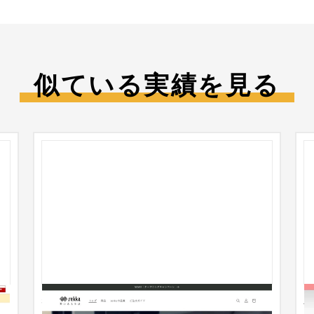
似ている実績を見る
作
sekka ~石のある生活~【Shopifyを用いた
A