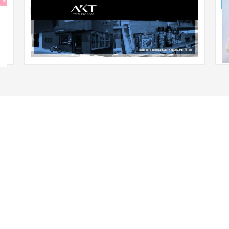
防錆、防傷、防汚などの耐久性に優れ、誰でも気軽
に使える最強塗料「ラプターライナー」は看板商品
ザ
s
です。 ご夫婦お二人で忙しく...
ィ
イ
イ