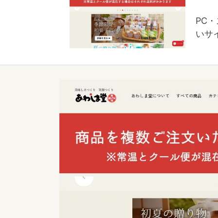
PC
いサ