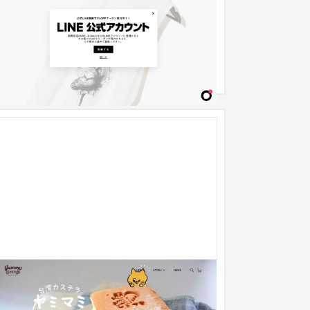
ECサイト
ファッション・アパレル
31〜50万円
ummyMummy Sweets Lab.｜株式会社
ummyMummy ECサイト