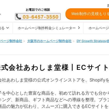
お電話でのご相談
Web制作の見積もり
し
知る
ホームページ制作料金シミュレーター
ホームペー
ページ制作会社
>
大阪市のホームページ制作会社
>
DY Growth Stra
株式会社あわしま堂様丨ECサイ
会社あわしま堂様の公式オンラインストアを、Shopif
子を中心とした豊富な商品を、初めて訪れる方でも分か
キング、新商品、ギフト商品などへの導線を整理。ブラ
商品の魅力が伝わり、スムーズに購入できるECサイト