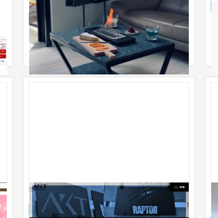
ブランド兼ECストア】
ECサイト
インテリア・雑貨
〜30万円
大理石テーブルのECサイトです。 シンプルで高級
感のあるイメージで作成しました。
シ
Total Car Shop AKT様
Y
Y
ECサイト
自動車・バイク