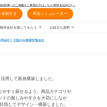
Web幹事へのご掲載をご希望の方はこちら(制作会社向け) ＞
を依頼する
料金シミュレーター
ジ制作会社を探してもらう
お役立ち資料
tegy合同会社丨大阪のAI検索対策会社
ト
yを活用して新規構築しました。
りやすく探せるよう、商品カテゴリや
ンドの親しみやすさを大切にしなが
を目指してデザイン・構築しました。