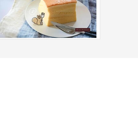
ECサイト
流通・小売
101〜150万円
hopifyで制作。デザイン会社が新たな業態としてス
ーツ事業を展開。 キャラクターが生きるようにス
ーツを開発するため、ブラ...