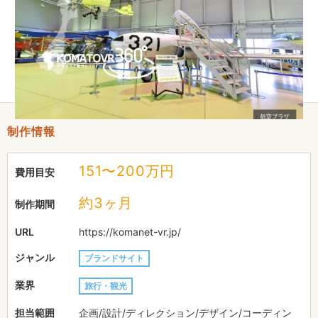
マツアーサンロクマル）」は小松市の観光名所や観光施設を、高
画質360°VR（※）でまるでその場にいるような感覚でバーチャ
ル観光をお楽しみいただけます。ゴーグルなどの特別な機器を使
用することなく、今お使いのパソコンやスマートフォンでそのま
まご覧いただけます。
制作情報
151〜200万円
費用目安
約3ヶ月
制作期間
URL
https://komanet-vr.jp/
ジャンル
ブランドサイト
業界
旅行・観光
担当範囲
企画/設計/ディレクション/デザイン/コーディン