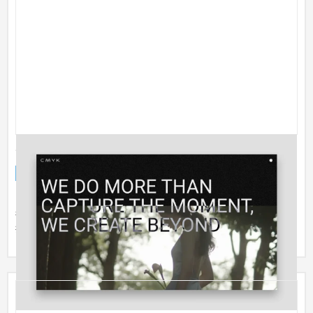
CMYK Corporate Site
企業サイト
IT・Webサービス
51〜100万円
「撮影＋αの価値を。」をタグラインに掲げ、写真・映像制作を
行っているCMYK株式会社のコーポレートサイトリニューアルを
担当し...