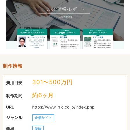
ＴＯＰページ上部で主要なコンテンツを配置し、画面スクロール
をしなくても主要な情報に
アクセスできるように構成しました。
その他のコンテンツや情報も出来る限りシンプルな形で掲載し、
見る人が求める情報にアクセスしやすいようにしました。
制作情報
301〜500万円
費用目安
約6ヶ月
制作期間
URL
https://www.irric.co.jp/index.php
ジャンル
企業サイト
業界
保険