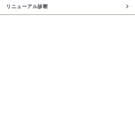
リニューアル診断
料金シミュレーター
お役立ち資料
初めての方へ
制作会社の方へ
Webでのご相談はこちらから!!
無料でWeb制作の相談をする
お急ぎの方は電話で相談