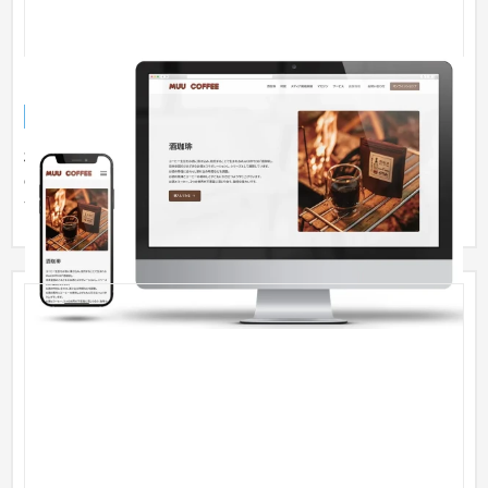
MuuCOFFEE コーポレートサイト
企業サイト
食品・飲料
〜30万円
株式会社Muu（Muu COFFEE）が展開する「酒珈琲」ブランド
のサイトリニューアルを担当しました。 地域文化と商品力を融
合させたブ...