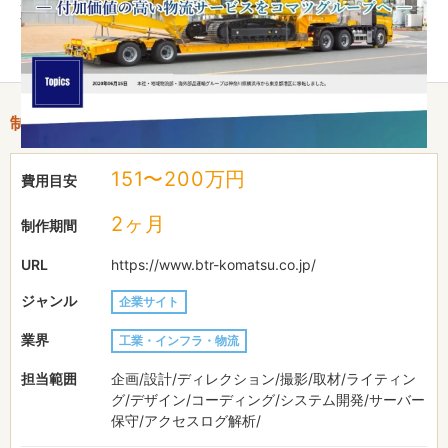
す。
スマホ用に、レスポンシブデザインに対応しています。
制作情報
151〜200万円
費用目安
2ヶ月
制作期間
URL
https://www.btr-komatsu.co.jp/
ジャンル
企業サイト
業界
工業・インフラ・物流
担当範囲
企画/設計/ディレクション/撮影/取材/ライティン
グ/デザイン/コーディング/システム開発/サーバー
保守/アクセスログ解析/