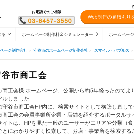
お電話でのご相談
Web制作の見積もり
し
知る
ホームページ制作料金シミュレーター
ホームペー
ページ制作会社
>
守谷市のホームページ制作会社
>
スマイル・バブルス
>
守谷市商工会
市商工会様 ホームページ、公開から約5年経ったのでよ
アルしました。
の守谷市商工会HP内に、検索サイトとして構築し直し
市商工会の会員事業所企業・店舗を紹介するポータルサ
サイトは、HPを見た一般のユーザーがエリアや分類（
ごとにわかりやすく検索して、お店・事業所を検索する