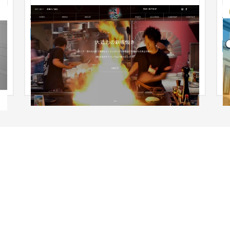
株式会社ZANPAS
ン
企業サイト
飲食店・レストラン
31〜50万円
飲食店を3店舗経営している株式会社ZANPAS様の
ホームページです。飲食店の命は食べ物の画像なの
ペ
で、なるべく多くの種類の商品を...