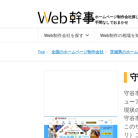
ホームページ制作会社探
手間なしでおまかせ
Web制作会社を探す
Web制作の相場を
Top
>
全国のホームページ制作会社
>
茨城県のホーム
守谷
ュー
現状
守谷
この
リ）