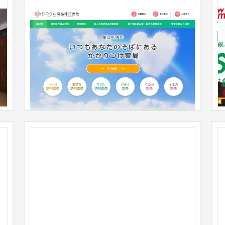
りつりん薬品様 コーポレート&採用サイト
企業サイト
製薬
31〜50万円
製
ト
出
必