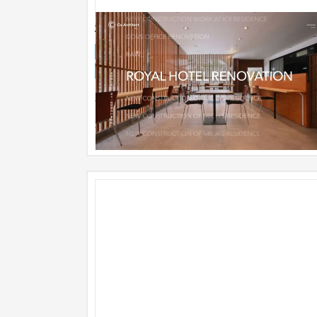
株式会社シーオーアーキテクト
企業サイト
建設・工務店・住宅・リフォーム
101〜150万円
新規開発が多い地域において高品質な建築を生み
し続ける一級建築士事務所のWEBサイトの制作。
要以上の装飾は省き、施工実績...