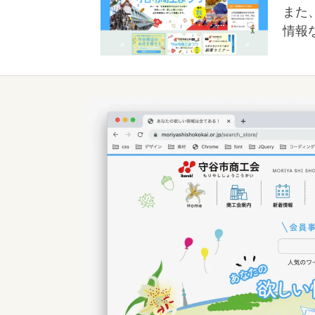
また
情報