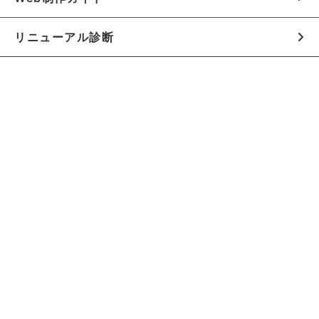
リニューアル診断
料金シミュレーター
お役立ち資料
初めての方へ
制作会社の方へ
Webでのご相談はこちらから!!
無料でWeb制作の相談をする
お急ぎの方は電話で相談