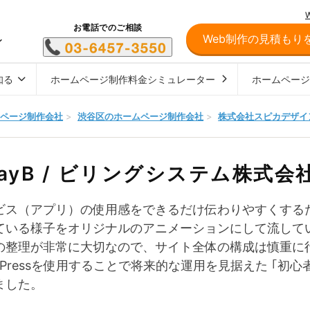
お電話でのご相談
Web制作の見積もり
し
知る
ホームページ制作料金シミュレーター
ホームペー
ページ制作会社
>
渋谷区のホームページ制作会社
>
株式会社スピカデザイ
ayB / ビリングシステム株式会
ビス（アプリ）の使⽤感をできるだけ伝わりやすくする
ている様⼦をオリジナルのアニメーションにして流して
の整理が⾮常に⼤切なので、サイト全体の構成は慎重に
rdPressを使⽤することで将来的な運⽤を⾒据えた ｢初
ました。