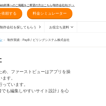
Web幹事へのご掲載をご希望の方はこちら(制作会社向け) ＞
を依頼する
料金シミュレーター
ジ制作会社を探してもらう
お役立ち資料
ン
>
制作実績 : PayB / ビリングシステム株式会社
社
ため、ファーストビューはアプリを操
います。
⾏っています。
⼼者でも編集しやすいサイト設計｣ を⼼