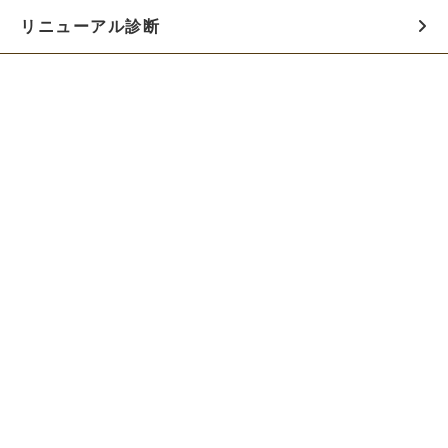
リニューアル診断
料金シミュレーター
お役立ち資料
初めての方へ
制作会社の方へ
Webでのご相談はこちらから!!
無料でWeb制作の相談をする
お急ぎの方は電話で相談