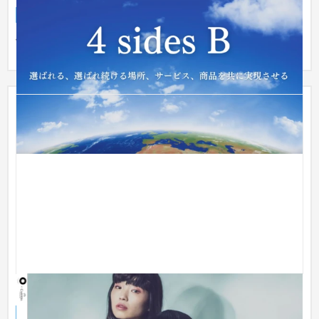
企業サイト
商業施設・テーマパーク・複合施設
〜30万円
制作ツール：Wordpress
エヴリンアンドペイジ
企業サイト
美容室・サロン
51〜100万円