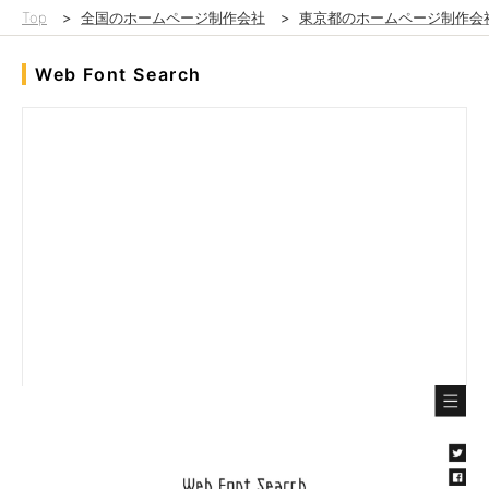
Top
>
全国のホームページ制作会社
>
東京都のホームページ制作会
Web Font Search
『改善こそが開発になる』
ライセンスOKなWebフォントの「検索」と「試し打ち」ができ
るサイトを制作しました。
もともと、社員が業務改善のために制作を始めたものですが、便