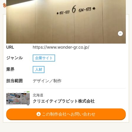
制作情報
〜30万円
費用目安
2週間
制作期間
URL
https://www.wonder-gr.co.jp/
ジャンル
企業サイト
業界
人材
担当範囲
デザイン／制作
北海道
クリエイティブラビット株式会社
この制作会社へお問い合わせ