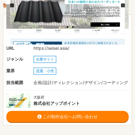
制作情報
51〜100万円
費用目安
2ヶ月
制作期間
URL
https://seisei.asia/
ジャンル
企業サイト
業界
流通・小売
担当範囲
企画/設計/ディレクション/デザイン/コーディング
大阪府
株式会社アップポイント
この制作会社へお問い合わせ