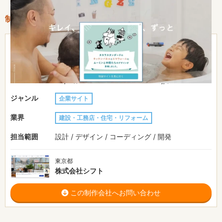
制作情報
費用目安
-
制作期間
-
URL
https://www.takara-standard.co.jp/
ジャンル
企業サイト
業界
建設・工務店・住宅・リフォーム
担当範囲
設計 / デザイン / コーディング / 開発
東京都
株式会社シフト
この制作会社へお問い合わせ