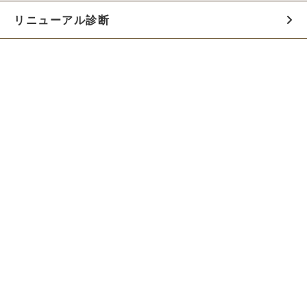
リニューアル診断
料金シミュレーター
お役立ち資料
初めての方へ
制作会社の方へ
Webでのご相談はこちらから!!
無料でWeb制作の相談をする
お急ぎの方は電話で相談