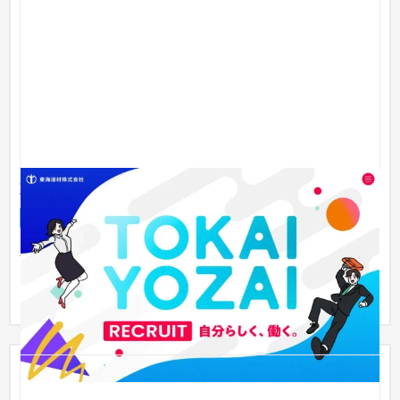
東海溶材株式会社 採用サイト制作
採用サイト
製造業
101〜150万円
新卒向け特設ページの制作を担当。同ページ内で展開する、マ
ンガ動画とオリジナルイラストも自社で制作した。「オンとオ
フのメリ...