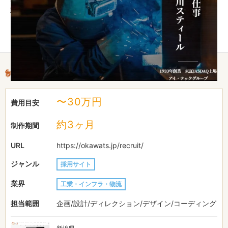
職者の方が知りたい情報を網羅することができます。
その他、社内風景や社員の声を聴けるインタビュー動画も見るこ
とができます。
制作情報
〜30万円
費用目安
約3ヶ月
制作期間
URL
https://okawats.jp/recruit/
ジャンル
採用サイト
業界
工業・インフラ・物流
担当範囲
企画/設計/ディレクション/デザイン/コーディング