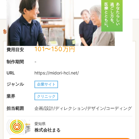
ております。
制作情報
101〜150万円
費用目安
制作期間
-
URL
https://midori-hcl.net/
ジャンル
企業サイト
業界
クリニック
担当範囲
企画/設計/ディレクション/デザイン/コーディング
愛知県
株式会社まる