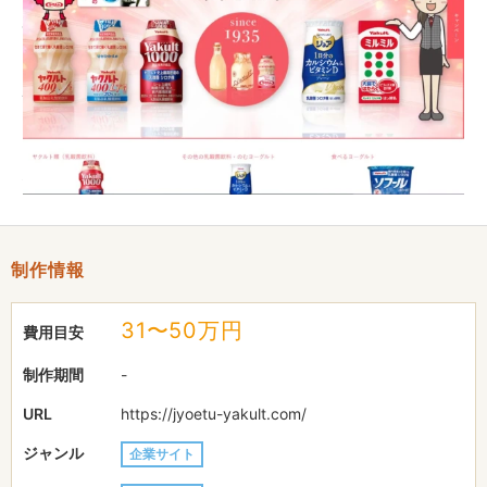
ある春日山城跡や高田城址公園の桜、そして上杉謙信公をモチー
フにご提案させていただきました。
また「長い歴史とともにあるヤクルト商品」ということをアピー
ルしたかったので以下のメインビジュアルも作成し、２枚をスラ
イダー仕様にしています。
これからも末永くヤクルト商品が愛されますように祈念しており
ます。この度は製作させて頂きまして誠にありがとうございまし
た。
制作情報
31〜50万円
費用目安
制作期間
-
URL
https://jyoetu-yakult.com/
ジャンル
企業サイト