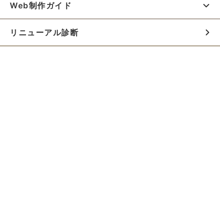
Web制作ガイド
リニューアル診断
料金シミュレーター
お役立ち資料
初めての方へ
制作会社の方へ
Webでのご相談はこちらから!!
無料でWeb制作の相談をする