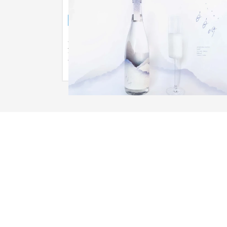
白白明｜「稲穂が見ていた夜明けの景色
サービスサイト
食品・飲料
201〜300万円
圧倒的な迫力と、息を呑む美しい景色。 そんな新
潟・星峠の棚田から「稲穂が見ていた夜明けの景
色」をコンセプトとした日本酒ブ...