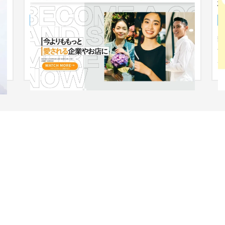
」
360°DX for Business
サービスサイト
IT・Webサービス
31〜50万円
静
会
ル