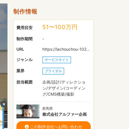
制作情報
51〜100万円
費用目安
制作期間
-
URL
https://lachouchou-1025.com
ジャンル
サービスサイト
業界
ブライダル
担当範囲
企画/設計/ディレクショ
ン/デザイン/コーディン
グ/CMS構築/撮影
群馬県
株式会社アルファー企画
この制作会社へお問い合わせ