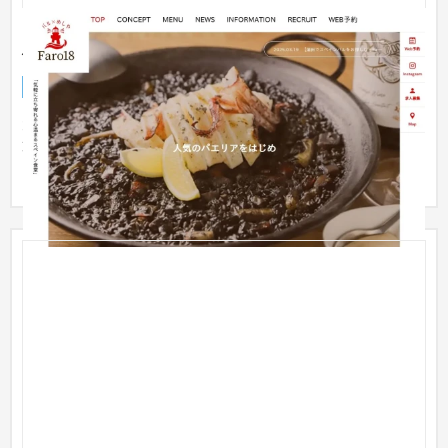
【制作事例】大田区スペイン料理店のホームページ制
作｜LLMO・AIO・SEO・MEOで検索上位達成
企業サイト
飲食店・レストラン
〜30万円
大田区のスペイン料理店「Faro18」様は、開業よりLLMO対
策・SEO・MEO・AIO対応の月額支援をご利用。グルメサイト
に依存しない集...