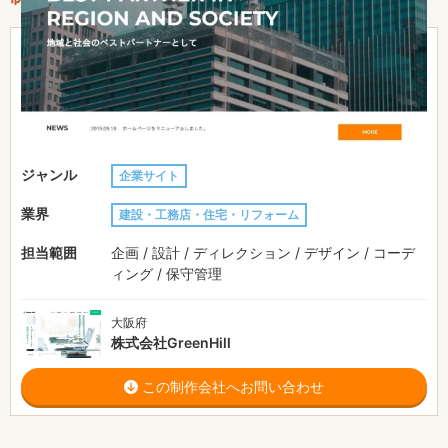
51〜100万円
費用目安
約2ヶ月
制作期間
URL
https://kaneko-gumi.com/
ジャンル
企業サイト
業界
建設・工務店・住宅・リフォーム
担当範囲
企画 / 設計 / ディレクション / デザイン / コーデ
ィング / 保守管理
大阪府
株式会社GreenHill
この制作会社へお問い合わせ