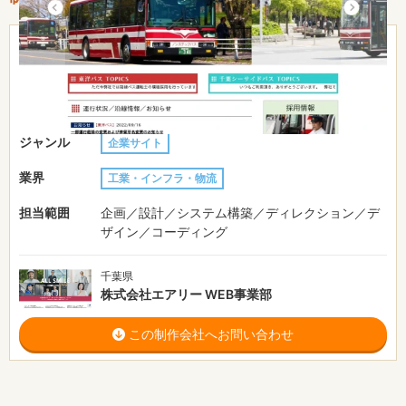
費用目安
-
制作期間
-
URL
https://www.toyo-bus.co.jp/
ジャンル
企業サイト
業界
工業・インフラ・物流
担当範囲
企画／設計／システム構築／ディレクション／デ
ザイン／コーディング
千葉県
株式会社エアリー WEB事業部
この制作会社へお問い合わせ