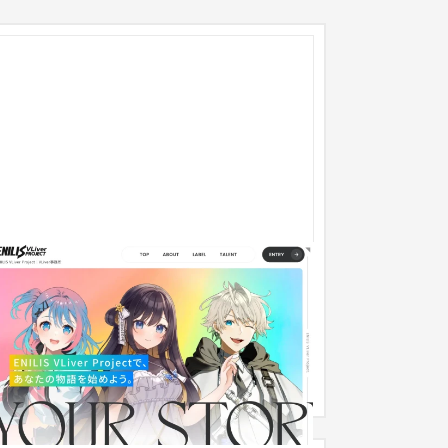
式会社ENILIS
企業サイト
芸能・アーティスト・音楽
101〜150万円
たな才能の第一歩を後押しする、ブランドサイト
 Brave groupが展開する新進気鋭のVLiver事務所
NILIS VLiver Project」の...