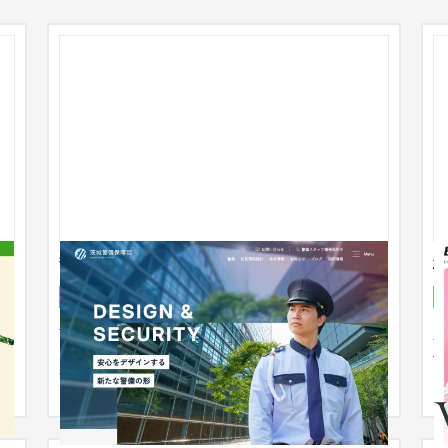
警備会社のホームページリニューアル
株
企業サイト
人材
31〜50万円
茨城を拠点とした警備業に携わっている企業のホー
新
ムページリニューアルのご依頼をいただきました。
へ
警備業ということもあり採用拡...
「E