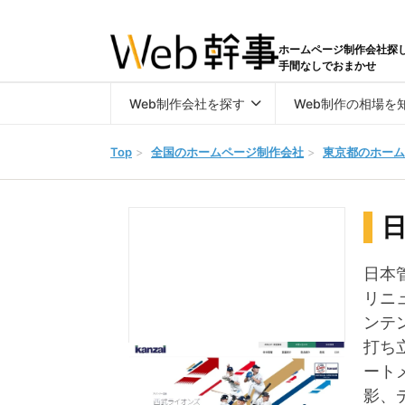
ホームページ制作会社探
手間なしでおまかせ
Web制作会社を探す
Web制作の相場を
Top
>
全国のホームページ制作会社
>
東京都のホーム
日本
リニ
ンテ
打ち
ート
影、