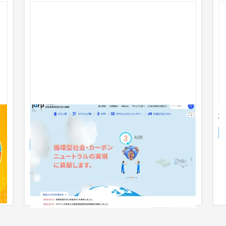
ル
自動車再資源化協力機構コーポレートサイ
株
ト
企業サイト
自動車・バイク
101〜150万円
ー
ち
一般社団法人自動車再資源化協力機構様のサイトを
制作させていただきました。社団法人は信頼感がよ
り重要であるため、信頼感、堅...