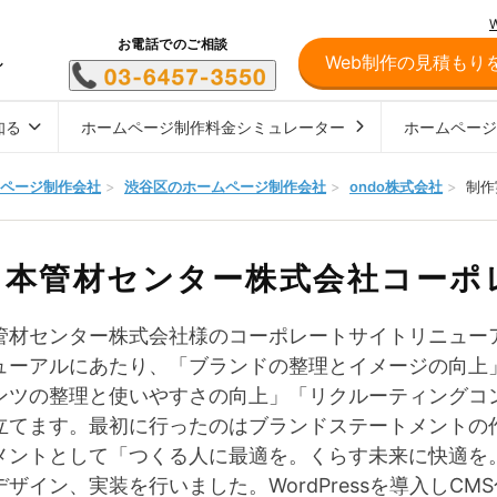
お電話でのご相談
Web制作の見積もり
し
知る
ホームページ制作料金シミュレーター
ホームペー
ページ制作会社
>
渋谷区のホームページ制作会社
>
ondo株式会社
>
制作
日本管材センター株式会社コーポ
管材センター株式会社様のコーポレートサイトリニュー
ューアルにあたり、「ブランドの整理とイメージの向上
ンツの整理と使いやすさの向上」「リクルーティングコ
立てます。最初に行ったのはブランドステートメントの
メントとして「つくる人に最適を。くらす未来に快適を
デザイン、実装を行いました。WordPressを導入しC