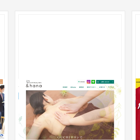
ト
&hana
企業サイト
エステ・ネイル
31〜50万円
ご
成
イ
シ
あ