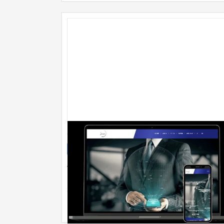
SEIMEI株式会社 -コーポレートサイト制
企業サイト
保険
制作時のポイント SEIMEI様は「ソシリータ君」
ど、テクノロジーで保険業務の効率化を目指すツ
ルの開発をされており、数々の...