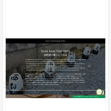
Kyoto Travel & Design Office
サービスサイト
ホテル
101〜150万円
“Kyoto Travel & Design Office”は京都の風情あるエリアに1棟貸
しの民宿「大徳寺北側清寂の家」と「京都西院料理好きの家」
を営...