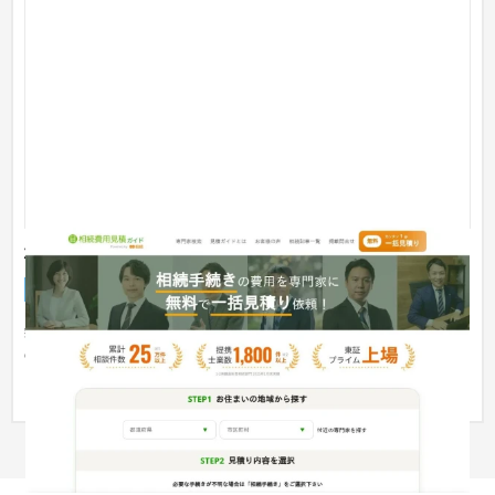
株式会社 鎌倉新書
サービスサイト
葬儀・墓石・仏壇
301〜500万円
鎌倉新書が運営する相続手続き費用の相見積もりサイト。全国
の相続に強い司法書士/税理士/行政書士に、簡単1分で相続手続
き費用...