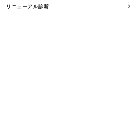
リニューアル診断
料金シミュレーター
お役立ち資料
初めての方へ
制作会社の方へ
Webでのご相談はこちらから!!
無料でWeb制作の相談をする
お急ぎの方は電話で相談