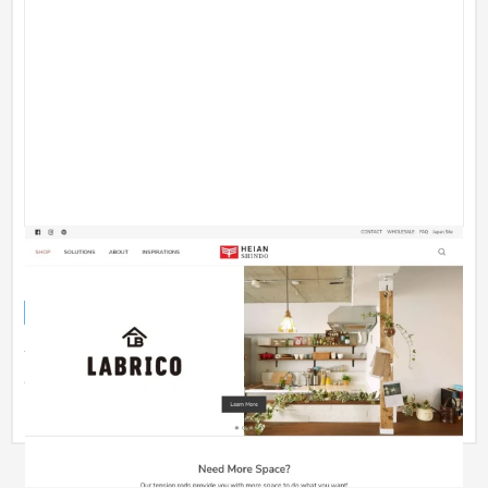
Heian Shindo【Shopifyを用いた収納アイテムブラ
ンドECサイト】
ブランドサイト
インテリア・雑貨
201〜300万円
つっぱり棒のリーディングカンパニーである平安伸銅工業様の
越境ECサイトの構築、運用を担当させて頂きました。 調査を踏
まえ、...