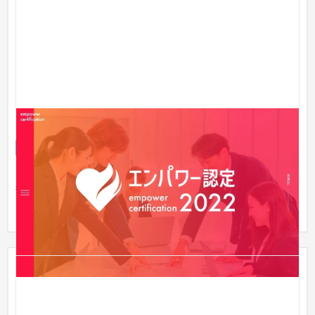
エンパワー認定｜一般財団法人エン人材教育財団
ブランドサイト
人材
〜30万円
＜お客様の声＞ NPO法人Co.to.hana ディレクション・デザイン
担当 関森様 長く伴走いただきありがとうございました..! ま
た...