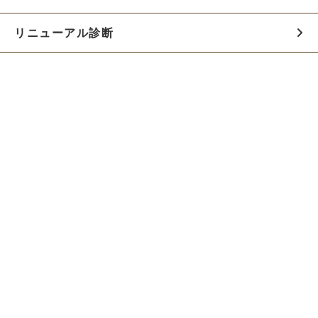
リニューアル診断
料金シミュレーター
お役立ち資料
初めての方へ
制作会社の方へ
Webでのご相談はこちらから!!
無料でWeb制作の相談をする
お急ぎの方は電話で相談