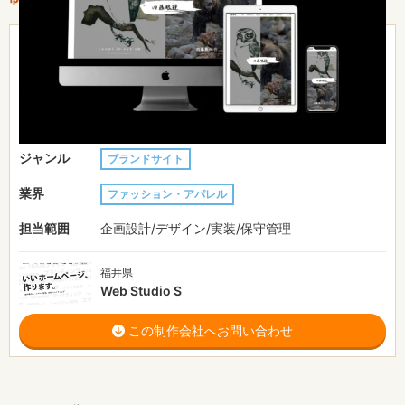
31〜50万円
費用目安
1ヶ月
制作期間
URL
https://naito-optical.com
ジャンル
ブランドサイト
業界
ファッション・アパレル
担当範囲
企画設計/デザイン/実装/保守管理
福井県
Web Studio S
この制作会社へお問い合わせ