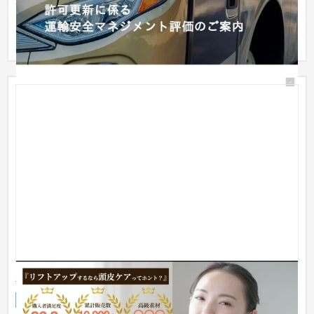
各区切りが分かりやい構成にして、対象業種が一目で分かるイ
メージを使用しました。 シンプルで見やすい感じの構成を意識
して制...
美容商材 LP(ランディングページ)
ランディングページ
化粧品
〜30万円