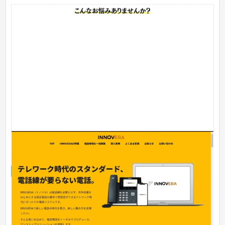
テレワーク電話システムINNOVERA｜株式会社プロ
ディライト[大阪府大阪市]
ランディングページ
工業・インフラ・物流
31〜50万円
まさにコロナ禍ということもあり問い合わせありまくりらしい
（担当者より）完全にテレワークの波に乗っかることができま
した。...