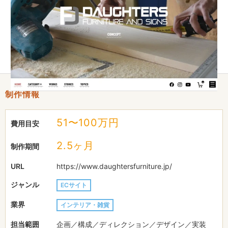
ブサイト構築まで関わらせて頂きました。
ウェブサイトでは、単純に商品を売るだけのECサイトではな
く、それぞれの商品に込められた作り手の想いを伝えることがで
きるサイトであることを重視しました。
制作情報
51〜100万円
費用目安
2.5ヶ月
制作期間
URL
https://www.daughtersfurniture.jp/
ジャンル
ECサイト
業界
インテリア・雑貨
担当範囲
企画／構成／ディレクション／デザイン／実装