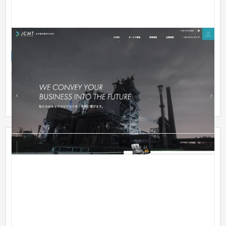
日本搬送機（JCMT）株式会社様
企業サイト
工業・インフラ・物流
31〜50万円
静岡県焼津市にある「日本搬送機株式会社 様」サイトの新規作
成を担当させていただきました。 二次請けでの受注でしたが、
直請け...