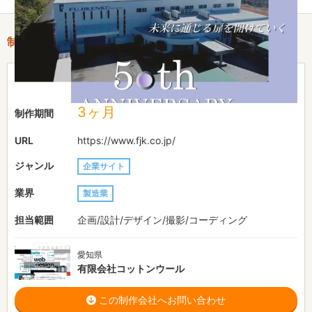
制作情報
51〜100万円
費用目安
3ヶ月
制作期間
URL
https://www.fjk.co.jp/
ジャンル
企業サイト
業界
製造業
担当範囲
企画/設計/デザイン/撮影/コーディング
愛知県
有限会社コットンウール
この制作会社へお問い合わせ