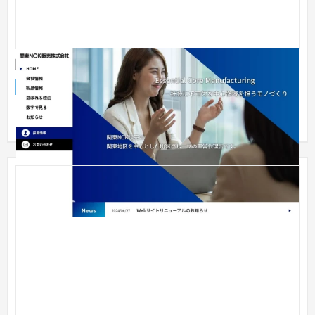
関東NOK販売株式会社 コーポレートサイト
企業サイト
流通・小売
101〜150万円
BlueMonkeyで制作