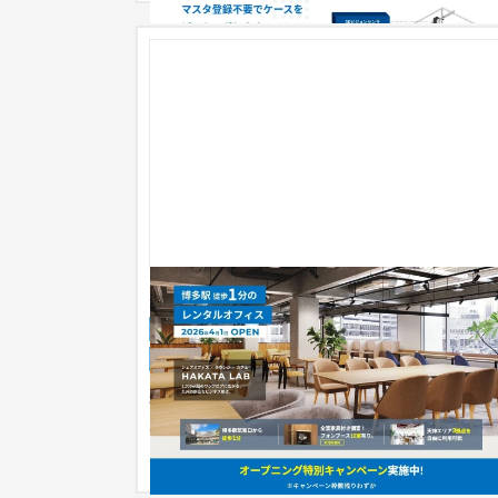
シェアオフィス（福岡／博多）【LP】
ランディングページ
不動産・マンション
51〜100万円
福岡の大手企業様のレンタルオフィスLPの広告運
用・改善支援事例。 過去のLPO実績やクリエイテ
ブ傾向を分析し、訴求設計・導...