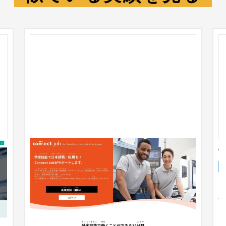
Connect Job 特定技能LP
健
ランディングページ
人材
〜30万円
制
ルビ付きで、日本語が苦手な在日外国人にもわかり
ラ
的
やすいページになるよう考慮しました。 またお問い
連
合わせにつながるよう、ペー...