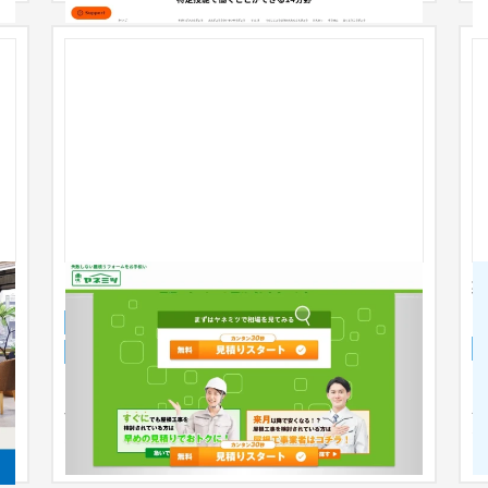
ヤネミツ｜株式会社Kiraku
ランディングページ
建設・工務店・住宅・リフォーム
51〜100万円
キ
■ LP制作施策 ・マーケティング戦略構築 ・ペルソ
ケ
ィ
ナ設計 ・競合調査 ・コミュニケーション、シナリ
た
オ設計 ・ワイヤーフレーム作...