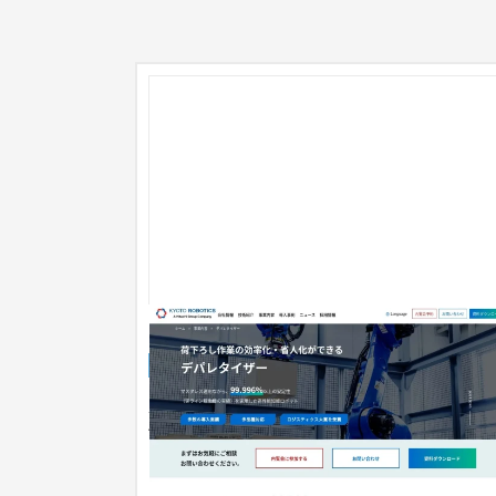
BtoB 物流ソリューション【LP】
ランディングページ
工業・インフラ・物流
〜30万円
産業ロボットソリューション向けサービスページ
作事例。 広告流入先として、問い合わせ獲得を目
としたサービスページ制作を...