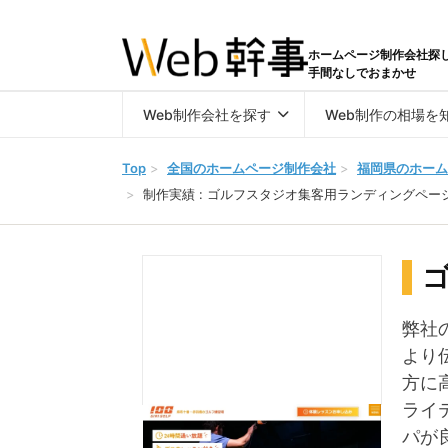
ホームページ制作会社探
手間なしでおまかせ
Web制作会社を探す
Web制作の相場を
Top
>
全国のホームページ制作会社
>
福岡県のホーム
>
制作実績 : ゴルフスタジオ集客用ランディングペー
弊社
より
方に
ライ
パが