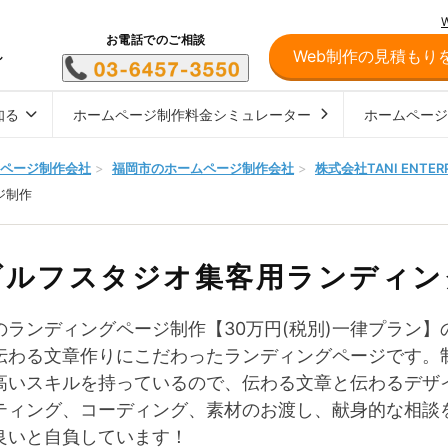
お電話でのご相談
Web制作の見積もり
し
知る
ホームページ制作料金シミュレーター
ホームペー
ページ制作会社
>
福岡市のホームページ制作会社
>
株式会社TANI ENTERP
ジ制作
ゴルフスタジオ集客用ランディン
のランディングページ制作【30万円(税別)一律プラン
伝わる文章作りにこだわったランディングページです。
高いスキルを持っているので、伝わる文章と伝わるデザ
ティング、コーディング、素材のお渡し、献身的な相談
良いと自負しています！