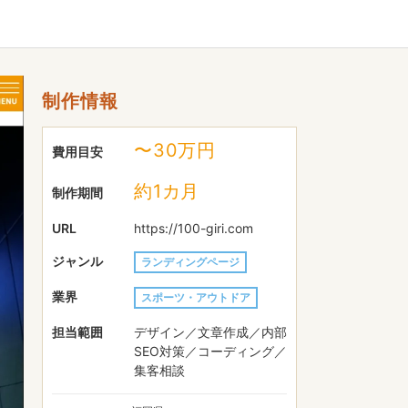
制作情報
〜30万円
費用目安
約1カ月
制作期間
URL
https://100-giri.com
ジャンル
ランディングページ
業界
スポーツ・アウトドア
担当範囲
デザイン／文章作成／内部
SEO対策／コーディング／
集客相談