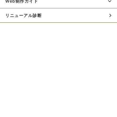
Web制作ガイド
リニューアル診断
料金シミュレーター
お役立ち資料
初めての方へ
制作会社の方へ
Webでのご相談はこちらから!!
無料でWeb制作の相談をする