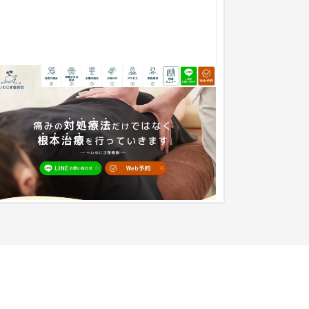
骨院 店舗サイト【WordPressにて制
作】
ブランドサイト
整体・整骨院
51〜100万円
規開店の整骨院のホームページ制作。 新しい店舗
ので、まずは地域の人々にわかりやすく情報を伝
ることを重要視し、お店の...