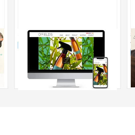
O'FIELDS - ブランドサイト
整
ブランドサイト
化粧品
31〜50万円
ラ
ドップページは動画で実装し、管理画面は誰でもペ
ージを更新できるよう設計しました。
新
な
え