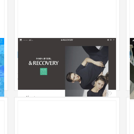
ワコール「＆RECOVERY」WEB
大
ブランドサイト
ファッション・アパレル
2021年8月発売の「&RECOVERY」は、結構を促す
大
新世代素材アースメディカルを採用したワコール初
のリカバリーウェア。コンセプトメ...