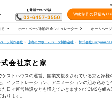
お電話でのご相談
Web制作の見積もり
し
知る
ホームページ制作料金シミュレーター
ホームペー
ページ制作会社
>
京都市のホームページ制作会社
>
株式会社Tukiyomi des
株式会社京と家
でゲストハウスの運営、開業支援をされている京と家様
た。イラストレーション、アニメーションの組み込みも
また日々運営施設なども増えていきますのでCMSを組
ております。