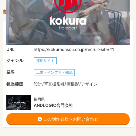
制作情報
費用目安
-
制作期間
-
URL
https://kokuraunsou.co.jp/recruit-site/#1
ジャンル
採用サイト
業界
工業・インフラ・物流
担当範囲
設計/写真撮影/動画撮影/デザイン
福岡県
ANDLOGIC合同会社
この制作会社へお問い合わせ