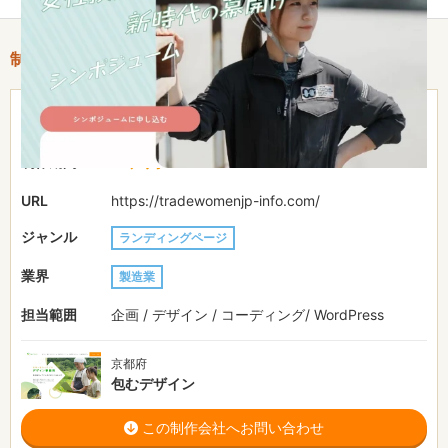
制作情報
31〜50万円
費用目安
2ヶ月
制作期間
URL
https://tradewomenjp-info.com/
ジャンル
ランディングページ
業界
製造業
担当範囲
企画 / デザイン / コーディング/ WordPress
京都府
包むデザイン
この制作会社へお問い合わせ