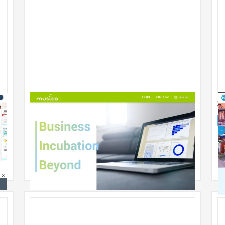
musica株式会社
企業サイト
IT・Webサービス
ト
日
の
に
ン