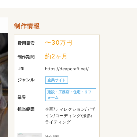
制作情報
〜30万円
費用目安
約2ヶ月
制作期間
URL
https://deapcraft.net/
ジャンル
企業サイト
建設・工務店・住宅・リフ
業界
ォーム
担当範囲
企画/ディレクション/デザ
イン/コーディング/撮影/
ライティング
神奈川県