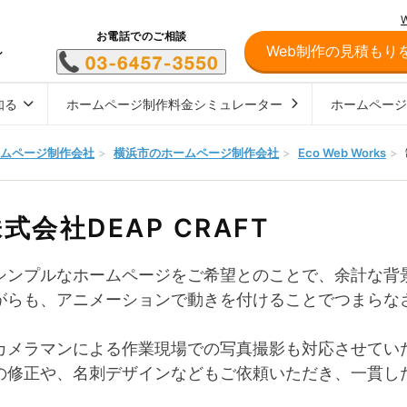
お電話でのご相談
Web制作の見積もり
し
知る
ホームページ制作料金シミュレーター
ホームペー
ムページ制作会社
>
横浜市のホームページ制作会社
>
Eco Web Works
>
式会社DEAP CRAFT
シンプルなホームページをご希望とのことで、余計な背
がらも、アニメーションで動きを付けることでつまらな
カメラマンによる作業現場での写真撮影も対応させてい
の修正や、名刺デザインなどもご依頼いただき、一貫し