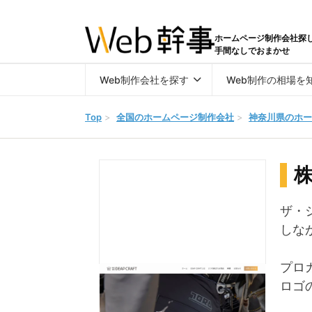
ホームページ制作会社探
手間なしでおまかせ
Web制作会社を探す
Web制作の相場を
Top
>
全国のホームページ制作会社
>
神奈川県のホー
株
ザ・
しな
プロ
ロゴ