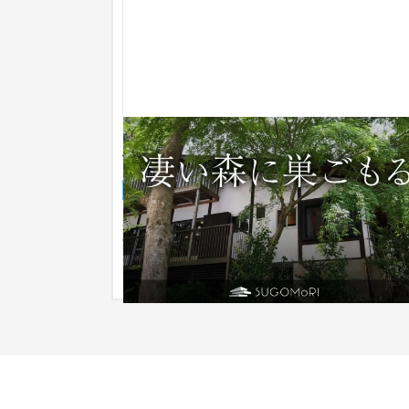
SUGOMoRIリゾート生野高原[兵庫県姫
市]
ブランドサイト
ホテル
101〜150万円
兵庫県朝来市の生野高原にある予約必須のリゾー
施設のコーポレートサイトです。 40年ほど前は
「関西の軽井沢」と呼ばれ賑わっ...