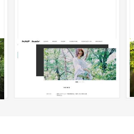
路
ナップヘア 様
医
ブランドサイト
美容室・サロン
101〜150万円
ト
■
依
ク