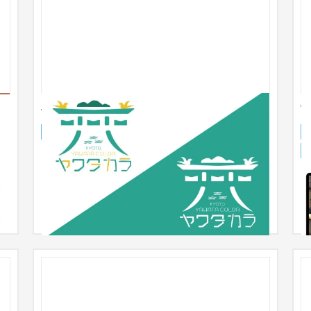
やわたブランド『ヤワタカラ』
ブランドサイト
NPO・官公庁
〜30万円
日
ラ
し