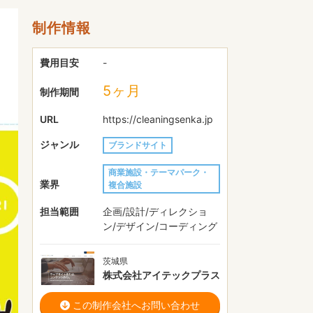
制作情報
費用目安
-
5ヶ月
制作期間
URL
https://cleaningsenka.jp
ジャンル
ブランドサイト
商業施設・テーマパーク・
業界
複合施設
担当範囲
企画/設計/ディレクショ
ン/デザイン/コーディング
茨城県
株式会社アイテックプラス
この制作会社へお問い合わせ