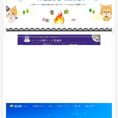
ペット遺品供養・お焚き上げサービスのサイト。 大切なペット
が亡くなってしまい意気消沈している飼い主様に暗い気持ちに
なって...
宮古島君の家 ホームページ制作
サービスサイト
旅館
31〜50万円