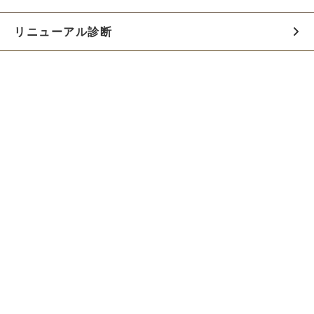
リニューアル診断
料金シミュレーター
お役立ち資料
初めての方へ
制作会社の方へ
Webでのご相談はこちらから!!
無料でWeb制作の相談をする
お急ぎの方は電話で相談