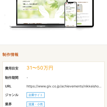
たい、というご依頼と、これまでホームページを作っていない、
ドメインなども保有していないことから、STUDIOでの制作をご
提案しました。
商材を意識すると、テンプレートデザインのような見た目になっ
てしまうため、手書きの手を広げたイラストをファーストビュー
に用いて、オリジナリティを意識しました。
制作情報
31〜50万円
費用目安
制作期間
-
URL
https://www.giv.co.jp/achievements/nikkeishokai/
ジャンル
企業サイト
業界
流通・小売