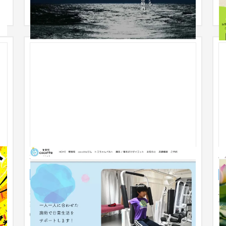
整骨院cocotte ホームページ
企業サイト
整体・整骨院
51〜100万円
。
整骨院cocotteのホームページ制０時です。新規開
樹
業される際にご依頼を頂きました。女性・子どもに
市
特化した整骨院と言うことでWEB...
に