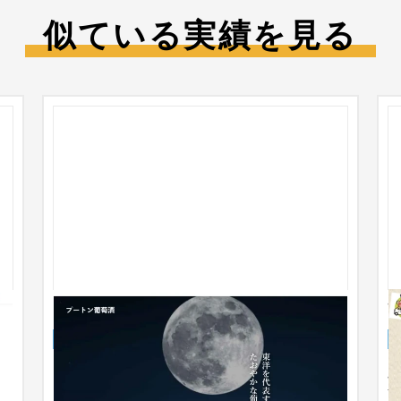
似ている実績を見る
プートン葡萄酒
企業サイト
食品・飲料
31〜50万円
ョ
顧
ザ