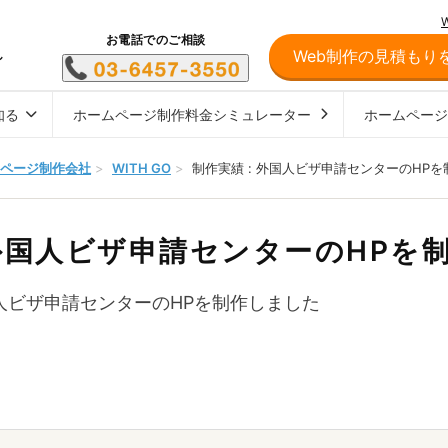
お電話でのご相談
Web制作の見積もり
し
知る
ホームページ制作料金シミュレーター
ホームペー
ページ制作会社
>
WITH GO
>
制作実績 : 外国人ビザ申請センターのHP
外国人ビザ申請センターのHPを
人ビザ申請センターのHPを制作しました