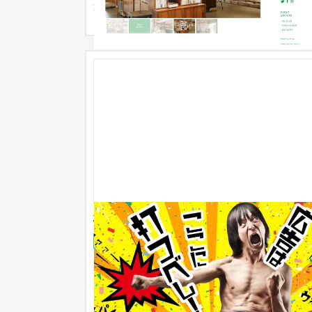
築。 ・Webサイトのセキュア化...
株式会社読宣WEST｜[兵庫県姫路市]
企業サイト
イベント・キャンペーン
101〜150万円
親方読売新聞だからといって安心できないご時世
「グループ内で同じこと言うのはもうやめましょ
う」ということで、とりあえず...