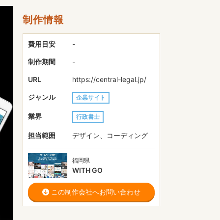
制作情報
費用目安
-
制作期間
-
URL
https://central-legal.jp/
ジャンル
企業サイト
業界
行政書士
担当範囲
デザイン、コーディング
福岡県
WITH GO
この制作会社へお問い合わせ