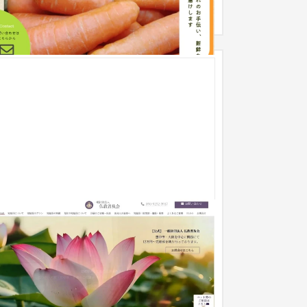
一般社団法人 仏教普及会
企業サイト
葬儀・墓石・仏壇
〜30万円
－createのホームページをご覧いただき、「豊中
 ホームページ制作」でGoogle検索した時にTOP
表示されている所に着目され、...