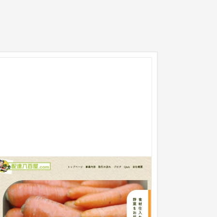
配達八百屋
企業サイト
流通・小売
51〜100万円
客の流入拡大を目指して、コンセプトに沿ったデ
インへとリニューアルしました