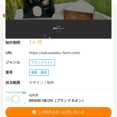
制作情報
〜30万円
費用目安
1ヶ月
制作期間
URL
https://sakurasaku-farm.com/
ジャンル
ブランドサイト
業界
農園・農業
担当範囲
デザイン / 制作
福岡県
BRAND NEON（ブランドネオン）
この制作会社へお問い合わせ