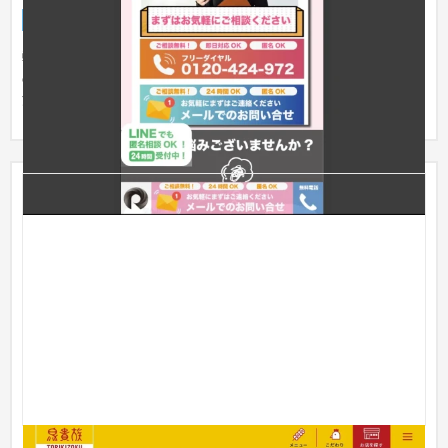
スマホ・モバイルサイト
IT・Webサービス
〜30万円
弊社業務提携先の会社様のLPデザインになります。 コチラのLP
のGoogle広告運用も現在行なっている知見も活かし、他LPにも
活用可...