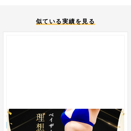
似ている実績を見る
ベイザー脂肪吸引ver.2 Wom clinic Ginza様
スマホ・モバイルサイト
クリニック
51〜100万円