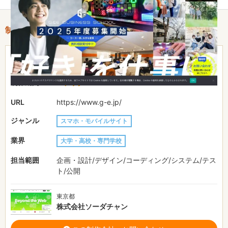
制作情報
101〜150万円
費用目安
1ヶ月
制作期間
URL
https://www.g-e.jp/
ジャンル
スマホ・モバイルサイト
業界
大学・高校・専門学校
担当範囲
企画・設計/デザイン/コーディング/システム/テス
ト/公開
東京都
株式会社ソーダチャン